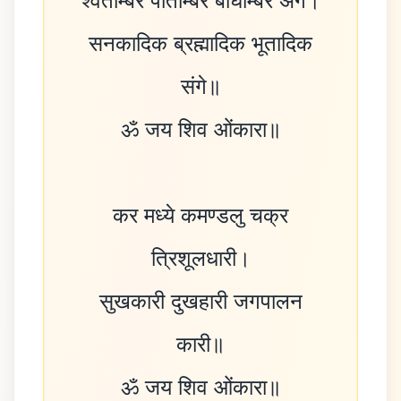
श्वेताम्बर पीताम्बर बाघाम्बर अंगे।
सनकादिक ब्रह्मादिक भूतादिक
संगे॥
ॐ जय शिव ओंकारा॥
कर मध्ये कमण्डलु चक्र
त्रिशूलधारी।
सुखकारी दुखहारी जगपालन
कारी॥
ॐ जय शिव ओंकारा॥