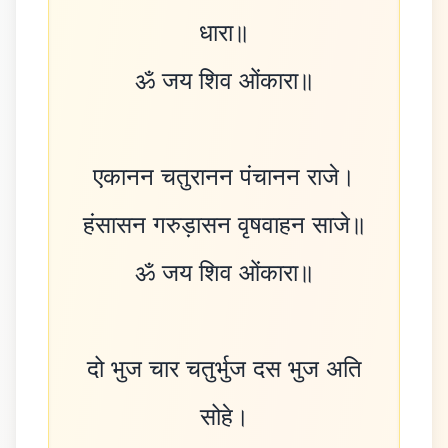
धारा॥
ॐ जय शिव ओंकारा॥
एकानन चतुरानन पंचानन राजे।
हंसासन गरुड़ासन वृषवाहन साजे॥
ॐ जय शिव ओंकारा॥
दो भुज चार चतुर्भुज दस भुज अति
सोहे।