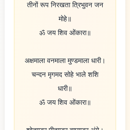
तीनों रूप निरखता त्रिभुवन जन
मोहे॥
ॐ जय शिव ओंकारा॥
अक्षमाला वनमाला मुण्डमाला धारी।
चन्दन मृगमद सोहे भाले शशि
धारी॥
ॐ जय शिव ओंकारा॥