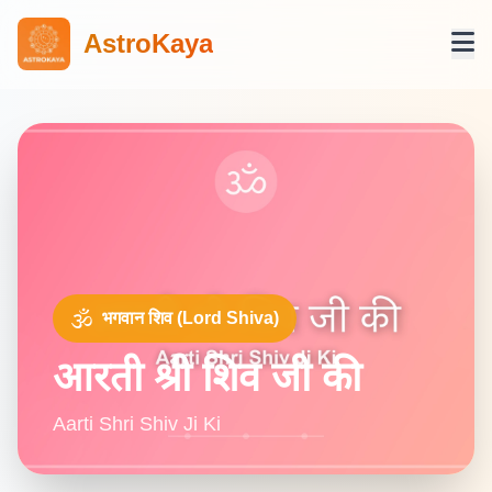
AstroKaya
🕉️
भगवान शिव (Lord Shiva)
आरती श्री शिव जी की
Aarti Shri Shiv Ji Ki