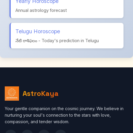
Yearly Horoscope
Annual astrology forecast
Telugu Horoscope
నేటి రాశిఫలం - Today's prediction in Telugu
AstroKaya
Your gentle companion on the cosmic journey. We believe in
nurturing your soul's connection to the stars with love,
compassion, and tender wisdom.