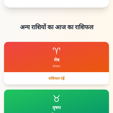
अन्य राशियों का आज का राशिफल
♈
मेष
Aries
राशिफल पढ़ें
♉
वृषभ