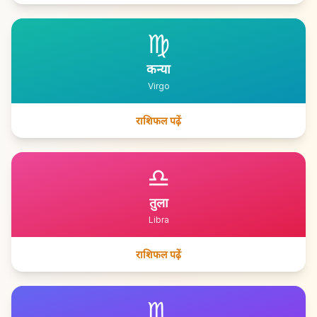
♍
कन्या
Virgo
राशिफल पढ़ें
♎
तुला
Libra
राशिफल पढ़ें
♏