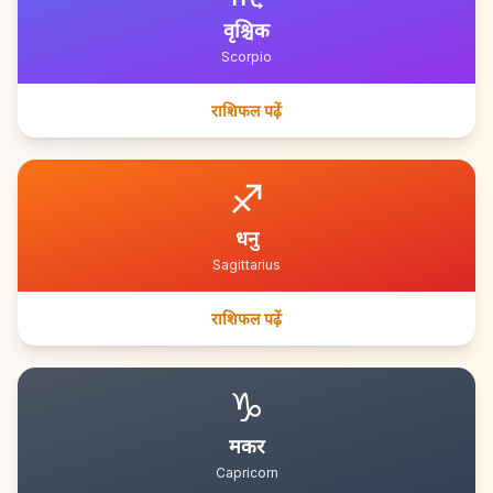
वृश्चिक
Scorpio
राशिफल पढ़ें
♐
धनु
Sagittarius
राशिफल पढ़ें
♑
मकर
Capricorn