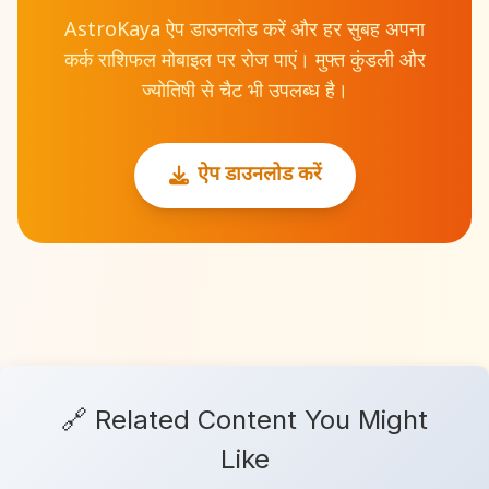
AstroKaya ऐप डाउनलोड करें और हर सुबह अपना
कर्क राशिफल मोबाइल पर रोज पाएं। मुफ्त कुंडली और
ज्योतिषी से चैट भी उपलब्ध है।
ऐप डाउनलोड करें
🔗 Related Content You Might
Like