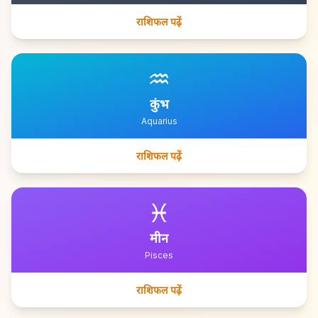
राशिफल पढ़ें
♒
कुंभ
Aquarius
राशिफल पढ़ें
♓
मीन
Pisces
राशिफल पढ़ें