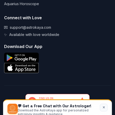
Aquarius Horoscope
Connect with Love
💌
support@astrokaya.com
✨
Available with love worldwide
Download Our App
💬 Get a Free Chat with Our Astrologer!
Download the AstroKaya app for personalized
© 2026 AstroKaya. Made with infinite love and stardust. ✨💫🌙
astrology insights & guidance