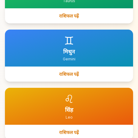
Taurus
राशिफल पढ़ें
♊
मिथुन
Gemini
राशिफल पढ़ें
♌
सिंह
Leo
राशिफल पढ़ें