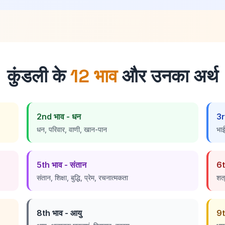
कुंडली के
12 भाव
और उनका अर्थ
2nd भाव - धन
3r
धन, परिवार, वाणी, खान-पान
भाई
5th भाव - संतान
6t
संतान, शिक्षा, बुद्धि, प्रेम, रचनात्मकता
शत्
8th भाव - आयु
9t