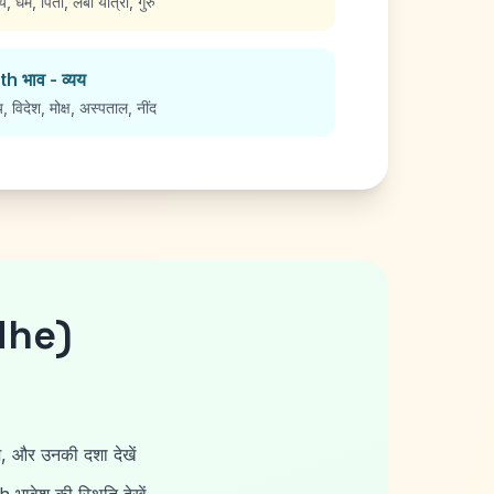
्य, धर्म, पिता, लंबी यात्रा, गुरु
th भाव - व्यय
य, विदेश, मोक्ष, अस्पताल, नींद
dhe)
?
, और उनकी दशा देखें