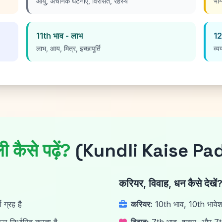
आयु, अचानक घटनाएं, विरासत, रहस्य
भाग
11th भाव - लाभ
12
लाभ, आय, मित्र, इच्छापूर्ति
व्य
ी कैसे पढ़ें?
(Kundli Kaise Pa
करियर, विवाह, धन कैसे देखें
 ग्रह है
करियर:
10th भाव, 10th भावेश