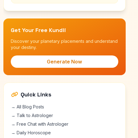
Get Your Free Kundli
Discover your planetary placements and understand
your destiny.
Generate Now
Quick Links
→ All Blog Posts
→ Talk to Astrologer
→ Free Chat with Astrologer
→ Daily Horoscope