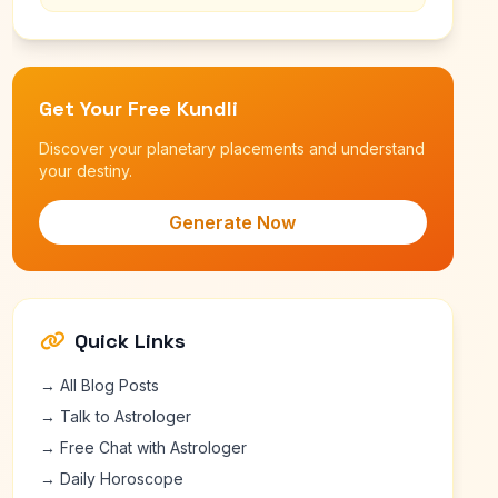
Get Your Free Kundli
Discover your planetary placements and understand
your destiny.
Generate Now
Quick Links
→ All Blog Posts
→ Talk to Astrologer
→ Free Chat with Astrologer
→ Daily Horoscope